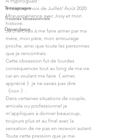
A Hypnoguad :
Témoignages
6 séances mois de Juillet/ Août 2020
Mon expérience avec Josy et mon 
Troubles obsessionnels
histoire.
Dépendance
Je cherchais à me faire aimer par ma 
mère, mon père, mon entourage 
proche, ainsi que toute les personnes 
que je rencontrais.
Cette obsession fut de lourdes 
conséquences tout au long de ma vie 
car en voulant me faire《 aimer, 
apprécié 》je ne savais pas dire 
《non 》.
Dans certaines situations de couple, 
amicale ou professionnel je 
m'appliquais à donner beaucoup, 
toujours plus et au final avec la 
sensation de ne pas en recevoir autant.
Toute cette pression que je me 