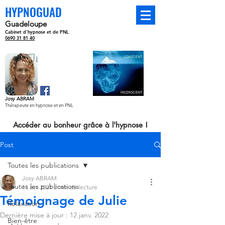
HYPNOGUAD
Guadeloupe
Cabinet d'hypnose et de PNL
Hypnose
0690 31 81 40
Thérapeutique
Josy ABRAM
Thérapeute en hypnose et en PNL
Accéder au bonheur grâce à l'hypnose !
Post
Toutes les publications
Josy ABRAM
Toutes les publications
11 avr. 2021
2 min de lecture
Témoignage de Julie
Relaxation
Dernière mise à jour :
12 janv. 2022
Bien-être