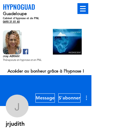
HYPNOGUAD
Guadeloupe
Cabinet d'hypnose et de PNL
Hypnose
0690 31 81 40
Thérapeutique
Josy ABRAM
Thérapeute en hypnose et en PNL
Accéder au bonheur grâce à l'hypnose !
Plus d'actions
Message
S'abonner
jrjudith
jrjudith