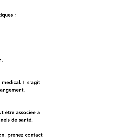
iques ;
n.
médical. Il s'agit
hangement.
t être associée à
nnels de santé.
ion, prenez contact