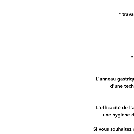
* trav
*
L'anneau gastriqu
d'une tec
L'efficacité de 
une hygiène de
Si vous souhaitez 