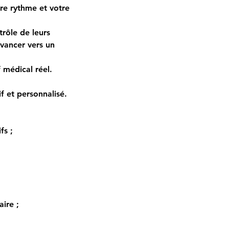
tre rythme et votre
rôle de leurs
avancer vers un
 médical réel.
 et personnalisé.
fs ;
ire ;