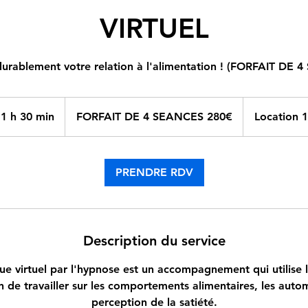
VIRTUEL
urablement votre relation à l'alimentation ! (FORFAIT DE 
FORFAIT
DE
1 h 30 min
1
FORFAIT DE 4 SEANCES 280€
Location 1
4
SEANCES
3
280€
0
m
PRENDRE RDV
i
n
Description du service
ue virtuel par l'hypnose est un accompagnement qui utilise 
n de travailler sur les comportements alimentaires, les auto
perception de la satiété.